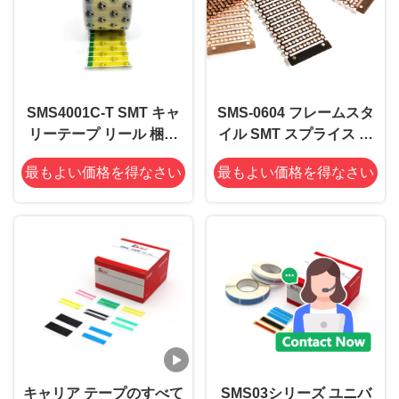
SMS4001C-T SMT キャ
SMS-0604 フレームスタ
リーテープ リール 梱包
イル SMT スプライス ク
ESD 密封ラベル PET素
リップ 銅バックル ステー
最もよい価格を得なさい
最もよい価格を得なさい
材
プラータイプ スプライス
プライヤーツール
キャリア テープのすべて
SMS03シリーズ ユニバ