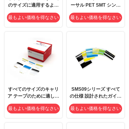
のサイズに適用するよう
ーサル PET SMT シング
に設計されている二重浮
ルスプライス テープ キャ
最もよい価格を得なさい
最もよい価格を得なさい
彫りにされた点が付いて
リアテープ用
いる自在継手01シリーズ
SMT倍のスプライス テー
プ
すべてのサイズのキャリ
SMS09シリーズ すべて
ア テープのために適した
の仕様 設計されたガイド
クリップが付いている自
アライナメント付きの
最もよい価格を得なさい
最もよい価格を得なさい
在継手08シリーズSMTス
SMTスプライステープ
プライス テープ