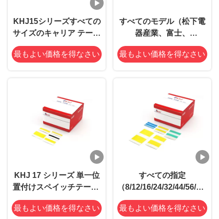
KHJ15シリーズすべての
すべてのモデル（松下電
サイズのキャリア テープ
器産業、富士、
に適当な普遍的なスプラ
Siemens）のために適し
最もよい価格を得なさい
最もよい価格を得なさい
イス テープを置く8つの
たKHJ16シリーズ万能接
穴
続テープすべての指定
KHJ 17 シリーズ 単一位
すべての指定
置付けスペイッチテープ,
（8/12/16/24/32/44/56/72/
すべての仕様に対応
のために適したKHJ18シ
最もよい価格を得なさい
最もよい価格を得なさい
リーズ両面の位置の接続