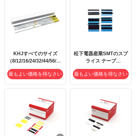
KHJすべてのサイズ
松下電器産業SMTのスプ
（8/12/16/24/32/44/56/72/88mm）
ライス テープ
のキャリア テープに適当
8/12/16/24/32/44/56/72/88m
最もよい価格を得なさい
最もよい価格を得なさい
な11のシリーズ カバー
テープ エクステンダー