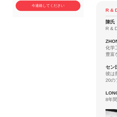
今連絡してください
R & 
陳氏
R 
ZHO
化学
豊富
セン
彼は
20
LON
8年