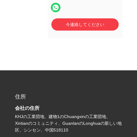
今連絡してください
住所
会社の住所
KHJの工業団地、建物1のChuangxinの工業団地、
Xintianのコミュニティ、GuanlanのLonghuaの新しい地
区、シンセン、中国518110