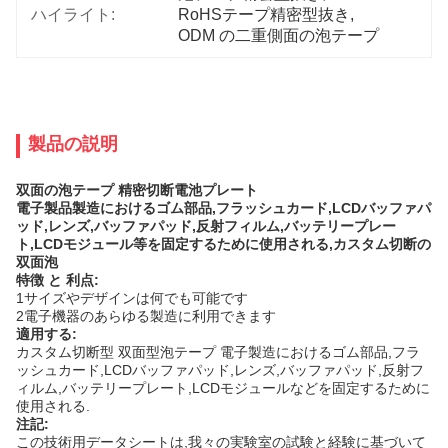
ハイライト:
RoHSテープ精密型抜き
, 
ODM の二重側面の泡テープ
製品の説明
双面の泡テープ 精密切断電池プレート
電子製品製造におけるゴム部品,フラッシュカード,LCDバッファパ
ッド,レンズ,バッファパッド,反射フィルム,バッテリープレー
ト,LCDモジュール等を固定するために使用される,カスタム切断の
双面泡
特徴 と 利点:
1サイズやデザインは何でも可能です
2電子機器のあらゆる製造に利用できます
適用する
:
カスタム切断型 双面型泡テープ 電子製造におけるゴム部品,フラ
ッシュカード,LCDバッファパッド,レンズ,バッファパッド,反射フ
ィルム,バッテリープレート,LCDモジュールなどを固定するために
使用される.
注記
:
この技術用データシートは,我々の実験室の試験と経験に基づいて