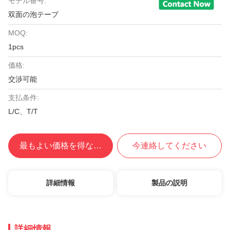
モデル番号:
双面の泡テープ
MOQ:
1pcs
価格:
交渉可能
支払条件:
L/C、T/T
最もよい価格を得なさい
今連絡してください
詳細情報
製品の説明
詳細情報