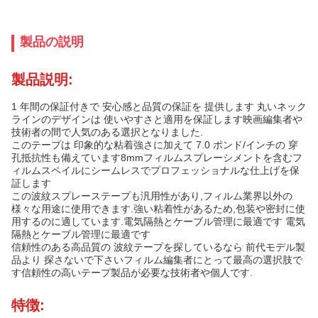
製品の説明
製品説明:
1 年間の保証付きで 安心感と品質の保証を 提供します 丸いネック
ラインのデザインは 使いやすさと適用を保証します映画編集者や
技術者の間で人気のある選択となりました.
このテープは 印象的な粘着強さに加えて 7.0 ポンド/インチの 穿
孔抵抗性も備えています8mmフィルムスプレーシメントを含むフ
ィルムスペイルにシームレスでプロフェッショナルな仕上げを保
証します
この波紋スプレーステープも汎用性があり,フィルム業界以外の
様々な用途に使用できます.強い粘着性があるため,包装や密封に使
用するのに適しています.電気隔熱とケーブル管理に最適です 電気
隔熱とケーブル管理に最適です
信頼性のある高品質の 波紋テープを探しているなら 前代モデル製
品より 探さないで下さいフィルム編集者にとって最高の選択肢で
す信頼性の高いテープ製品が必要な技術者や個人です.
特徴: