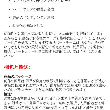
ソフトウェアの更新とアップグレード
ハードウェアの修理と交換
製品のメンテナンスと清掃
技術的な相談と助言
信頼性と効率性の高い製品を持つことの重要性を理解しています
だからこそ,製品がお客様のニーズと期待に応えるように これらの
サービスを提供しています技術サポートチームは,あなたが持って
いるかもしれない質問や懸念に答えるために利用可能です弊社の
技術サポートとサービスに関する詳細については,当社にご連絡く
ださい.
梱包と輸送:
商品のパッケージ:
前作の商品は 商品が良好な状態で到着することを保証する 頑丈な
紙箱に 配送されますシリアル番号箱内では,輸送中に追加の保護の
ためにプラスチックまたは泡状の包装で包装されます.
輸送:
通常は3~5営業日かかります. また,追加料金で迅速な送料も提供し
ます.通常は 1-2 営業日かかります. 送料は,選択した目的地と送料
方法によって異なります. 商品が送られてしまえば,追跡番号を提