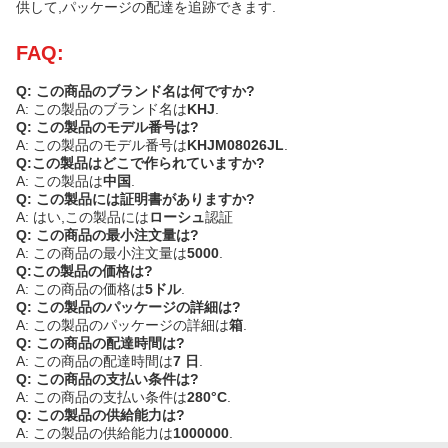
供して,パッケージの配達を追跡できます.
FAQ:
Q: この商品のブランド名は何ですか?
A: この製品のブランド名は
KHJ
.
Q: この製品のモデル番号は?
A: この製品のモデル番号は
KHJM08026JL
.
Q:この製品はどこで作られていますか?
A: この製品は
中国
.
Q: この製品には証明書がありますか?
A: はい,この製品には
ローシュ
認証
Q: この商品の最小注文量は?
A: この商品の最小注文量は
5000
.
Q:この製品の価格は?
A: この商品の価格は
5ドル
.
Q: この製品のパッケージの詳細は?
A: この製品のパッケージの詳細は
箱
.
Q: この商品の配達時間は?
A: この商品の配達時間は
7 日
.
Q: この商品の支払い条件は?
A: この商品の支払い条件は
280°C
.
Q: この製品の供給能力は?
A: この製品の供給能力は
1000000
.