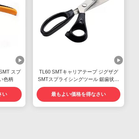
SMT スプ
TL60 SMTキャリアテープ ジグザグ
い色柄
SMTスプライシングツール 鋸歯状デ
ザイン
さい
最もよい価格を得なさい