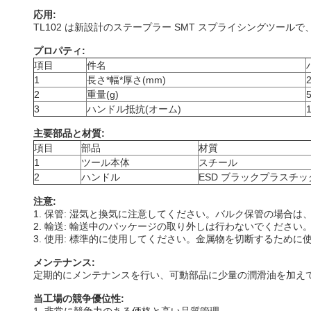
応用
:
TL102 は新設計のステープラー SMT スプライシングツール
プロパティ:
項目
件名
1
長さ*幅*厚さ(mm)
2
重量(g)
3
ハンドル抵抗(オーム)
主要部品と材質:
項目
部品
材質
1
ツール本体
スチール
2
ハンドル
ESD ブラックプラスチッ
注意:
1. 保管: 湿気と換気に注意してください。バルク保管の場合
2. 輸送: 輸送中のパッケージの取り外しは行わないでください
3. 使用: 標準的に使用してください。金属物を切断するた
メンテナンス:
定期的にメンテナンスを行い、可動部品に少量の潤滑油を加えて
当工場の競争優位性: