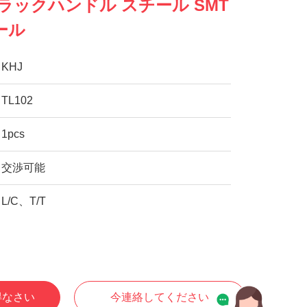
D ブラックハンドル スチール SMT
ール
KHJ
TL102
1pcs
交渉可能
L/C、T/T
得なさい
今連絡してください