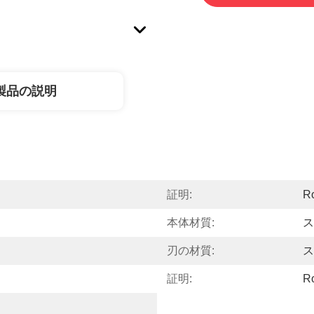
製品の説明
証明:
R
本体材質:
ス
刃の材質:
ス
証明:
R